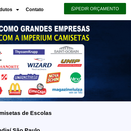
PEDIR ORÇAMENTO
dutos
Contato
amisetas de Escolas
diaí São Paulo.