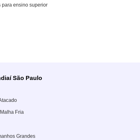
 para ensino superior
diaí São Paulo
Atacado
Malha Fria
anhos Grandes