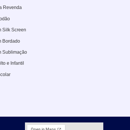
a Revenda
odão
 Silk Screen
 Bordado
 Sublimação
to e Infantil
colar