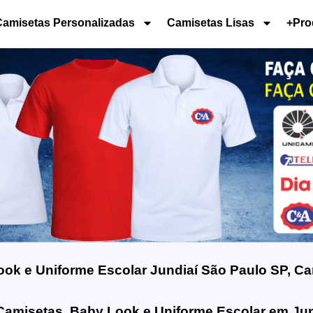
Camisetas Personalizadas
Camisetas Lisas
+Pro
ok e Uniforme Escolar Jundiaí São Paulo SP, C
Camisetas, Baby Look e Uniforme Escolar em Jun