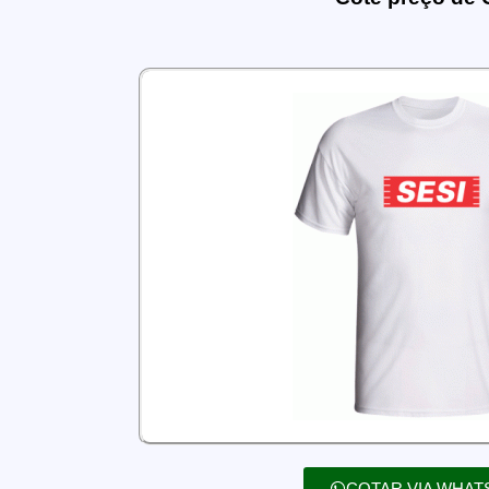
COTAR VIA WHAT