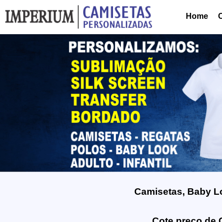
Home
Camisetas, Baby Lo
Cote preço de 