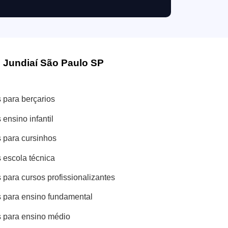
 Jundiaí São Paulo SP
 para berçarios
ensino infantil
 para cursinhos
 escola técnica
para cursos profissionalizantes
 para ensino fundamental
 para ensino médio